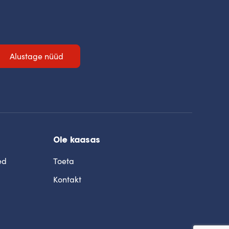
Alustage nüüd
Ole kaasas
ed
Toeta
Kontakt