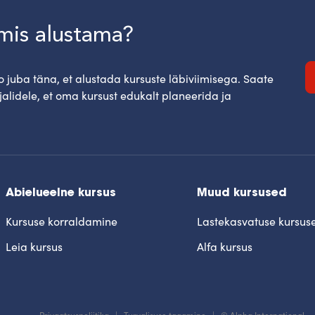
lmis alustama?
 juba täna, et alustada kursuste läbiviimisega. Saate
jalidele, et oma kursust edukalt planeerida ja
Abielueelne kursus
Muud kursused
Kursuse korraldamine
Lastekasvatuse kursus
Leia kursus
Alfa kursus
Privaatsuspoliitika
Turvalisuse tagamine
© Alpha International