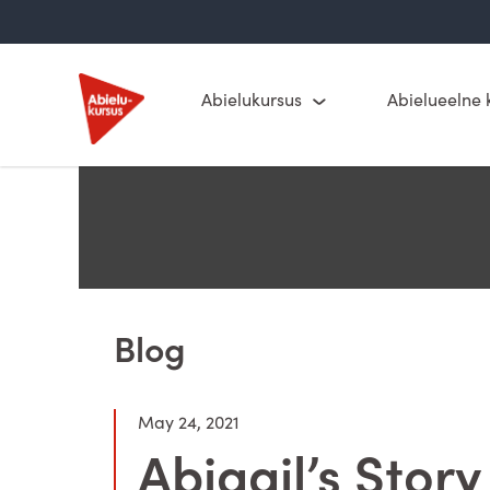
Skip
to
content
Abielukursus
Abielueelne 
Blog
May 24, 2021
Abigail’s Story