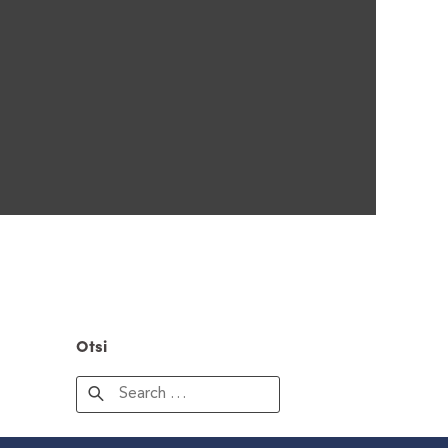
Otsi
Search
for: